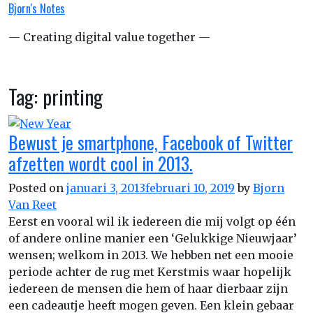
Bjorn's Notes
Skip
to
— Creating digital value together —
content
Toggle
Tag:
printing
navigation
Bewust je smartphone, Facebook of Twitter
afzetten wordt cool in 2013.
Posted on
januari 3, 2013
februari 10, 2019
by
Bjorn
Van Reet
Eerst en vooral wil ik iedereen die mij volgt op één
of andere online manier een ‘Gelukkige Nieuwjaar’
wensen; welkom in 2013. We hebben net een mooie
periode achter de rug met Kerstmis waar hopelijk
iedereen de mensen die hem of haar dierbaar zijn
een cadeautje heeft mogen geven. Een klein gebaar