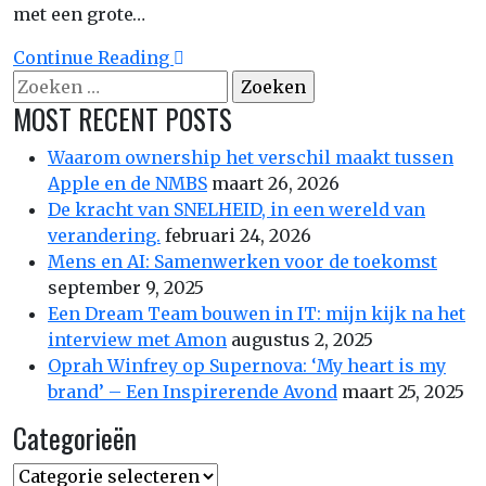
met een grote…
Continue Reading
Zoeken
naar:
MOST RECENT POSTS
Waarom ownership het verschil maakt tussen
Apple en de NMBS
maart 26, 2026
De kracht van SNELHEID, in een wereld van
verandering.
februari 24, 2026
Mens en AI: Samenwerken voor de toekomst
september 9, 2025
Een Dream Team bouwen in IT: mijn kijk na het
interview met Amon
augustus 2, 2025
Oprah Winfrey op Supernova: ‘My heart is my
brand’ – Een Inspirerende Avond
maart 25, 2025
Categorieën
Categorieën