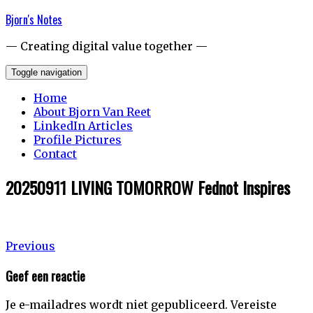
Skip
Bjorn's Notes
to
content
— Creating digital value together —
Toggle navigation
Home
About Bjorn Van Reet
LinkedIn Articles
Profile Pictures
Contact
20250911 LIVING TOMORROW Fednot Inspires
Bericht
Previous
Previous
post:
navigatie
Geef een reactie
Je e-mailadres wordt niet gepubliceerd.
Vereiste