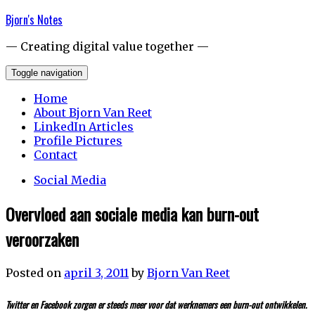
Skip
Bjorn's Notes
to
content
— Creating digital value together —
Toggle navigation
Home
About Bjorn Van Reet
LinkedIn Articles
Profile Pictures
Contact
Social Media
Overvloed aan sociale media kan burn-out
veroorzaken
Posted on
april 3, 2011
by
Bjorn Van Reet
Twitter en Facebook zorgen er steeds meer voor dat werknemers een burn-out ontwikkelen.