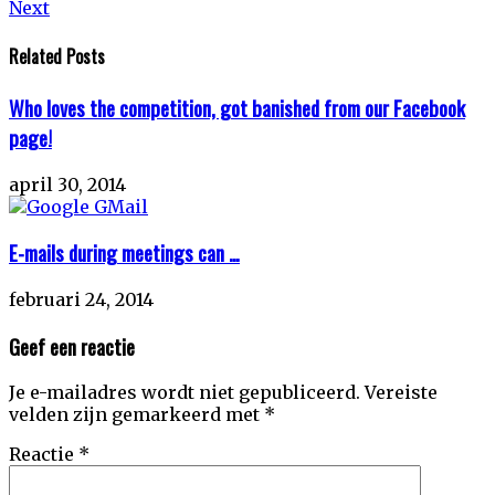
Next
post:
Next
navigatie
post:
Related Posts
Who loves the competition, got banished from our Facebook
page!
april 30, 2014
E-mails during meetings can …
februari 24, 2014
Geef een reactie
Je e-mailadres wordt niet gepubliceerd.
Vereiste
velden zijn gemarkeerd met
*
Reactie
*