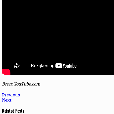
Bron: YouTube.com
Bericht
Previous
Previous
Next
post:
Next
navigatie
post:
Related Posts