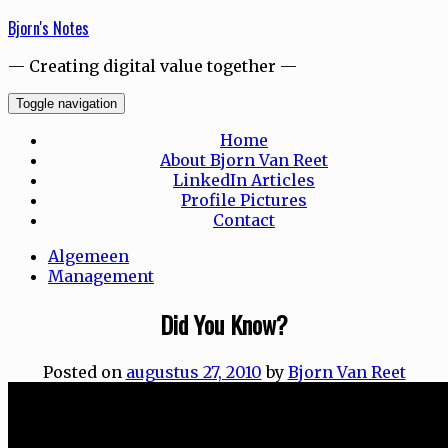
Skip
Bjorn's Notes
to
content
— Creating digital value together —
Toggle navigation
Home
About Bjorn Van Reet
LinkedIn Articles
Profile Pictures
Contact
Algemeen
Management
Did You Know?
Posted on
augustus 27, 2010
by
Bjorn Van Reet